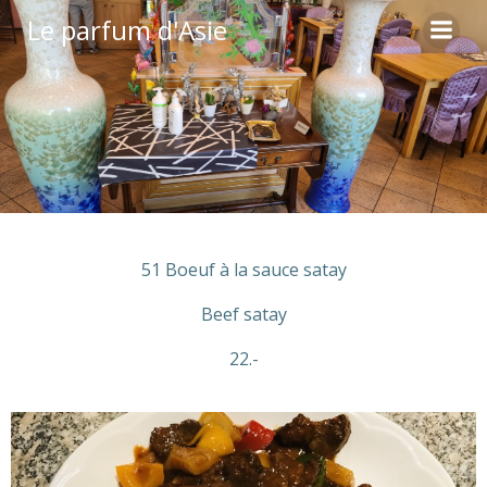
Le parfum d'Asie
51 Boeuf à la sauce satay
Beef satay
22.-